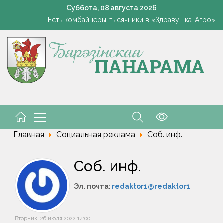
В Жорновке проходит турслёт сотрудников ГКСЭ
Суббота,
08
августа
2026
Есть комбайнеры-тысячники в «Здравушка-Агро»
101 год — целая эпоха!
Белоруска Орел завоевала серебро чемпионата Европы по п
В Белыничском районе погиб мотоциклист после столкновения
В Жорновке проходит турслёт сотрудников ГКСЭ
Есть комбайнеры-тысячники в «Здравушка-Агро»
101 год — целая эпоха!
Белоруска Орел завоевала серебро чемпионата Европы по п
В Белыничском районе погиб мотоциклист после столкновения
Главная
Социальная реклама
Соб. инф.
Соб. инф.
Эл. почта:
redaktor1@redaktor1
Вторник, 26 июля 2022 14:00