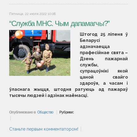
Пятница, 22 июля 2022 10:08
“Служба МНС. Чым дапамагчы?”
Штогод 25 ліпеня ў
Беларусі
адзначаецца
прафесійнае свята –
Дзень пажарнай
службы,
супрацоўнікі якой
цаной свайго
здароўя, а часам і
ўласнага жыцця, штодня ратуюць ад пажараў
тысячы людзей і адзінак маёмасці.
Опубликовано в
Общество
Рубрики:
Станьте первым комментатором!