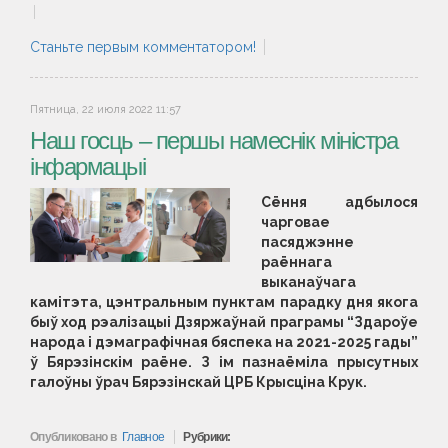
Станьте первым комментатором!
Пятница, 22 июля 2022 11:57
Наш госць – першы намеснік міністра
інфармацыі
Сёння адбылося
чарговае
пасяджэнне
раённага
выканаўчага
камітэта, цэнтральным пунктам парадку дня якога
быў ход рэалізацыі Дзяржаўнай праграмы “Здароўе
народа і дэмаграфічная бяспека на 2021-2025 гады”
ў Бярэзінскім раёне. З ім пазнаёміла прысутных
галоўны ўрач Бярэзінскай ЦРБ Крысціна Крук.
Опубликовано в
Главное
Рубрики: