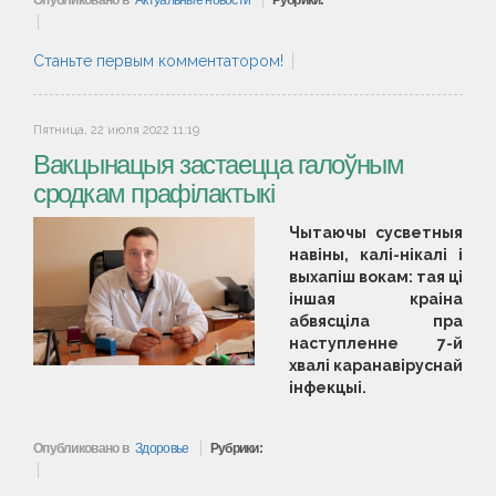
Опубликовано в
Актуальные новости
Рубрики:
Станьте первым комментатором!
Пятница, 22 июля 2022 11:19
Вакцынацыя застаецца галоўным
сродкам прафілактыкі
Чытаючы сусветныя
навіны, калі-нікалі і
выхапіш вокам: тая ці
іншая краіна
абвясціла пра
наступленне 7-й
хвалі каранавіруснай
інфекцыі.
Опубликовано в
Здоровье
Рубрики: