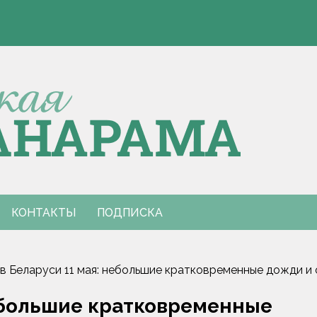
утренний туризм
ппараты. Минобразования об изменениях в школьном питании
убернатора
утренний туризм
ппараты. Минобразования об изменениях в школьном питании
КОНТАКТЫ
ПОДПИСКА
в Беларуси 11 мая: небольшие кратковременные дожди и от
небольшие кратковременные