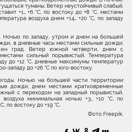
гущаться туманы. Ветер неустойчивый слабый.
вит +1… +6 °С, по востоку до +8 °С, местами
пература воздуха днем +14… +20 °С, по западу
 Ночью по западу, утром и днем на большей
ди, в дневные часы местами сильные дожди.
жен град. Ветер южной четверти, днем с
местами сильный порывистый. Температура
паду до +12 °С, дневные максимумы температур
ро-западу до +26 °С по юго-востоку.
огоды. Ночью на большей части территории
ные дожди, днем местами кратковременные
южный с переходом на западный порывистый,
воздуха минимальная ночью +3… +10 °С, по
С, по востоку до +19 °С.
Фото Freepik.