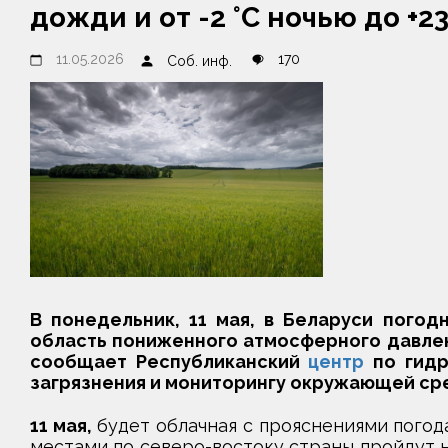
дожди и от -2 °С ночью до +2
11.05.2026
170
Соб. инф.
В понедельник, 11 мая, в Беларуси погод
область пониженного атмосферного давлен
сообщает Республиканский
центр
по гидр
загрязнения и мониторингу окружающей с
11 мая,
будет облачная с прояснениями погод
местами по северо-востоку страны пройдут 