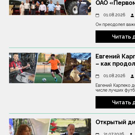
ОАО «Перво
01.08.2026
Он преодолел важ
Читать 
Евгений Карп
– как продо
01.08.2026
Евгений Карпеко д
числе лучших футб
Читать 
Открытый ди
31.07.2026