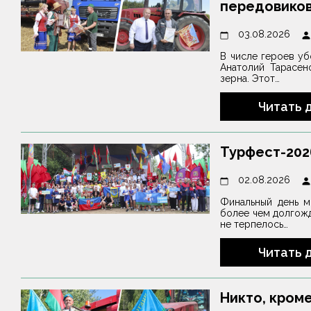
передовико
03.08.2026
В числе героев у
Анатолий Тарасен
зерна. Этот…
Читать 
Турфест-202
02.08.2026
Финальный день м
более чем долгожд
не терпелось…
Читать 
Никто, кром