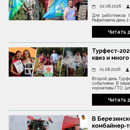
02.08.2026
Для работников 
Рафаловича день 2
Читать 
Турфест-202
квиз и много
01.08.2026
Второй день Турф
событиями. В перв
нормативы ГТО, ш
Читать 
В Березинск
комбайнер‑т