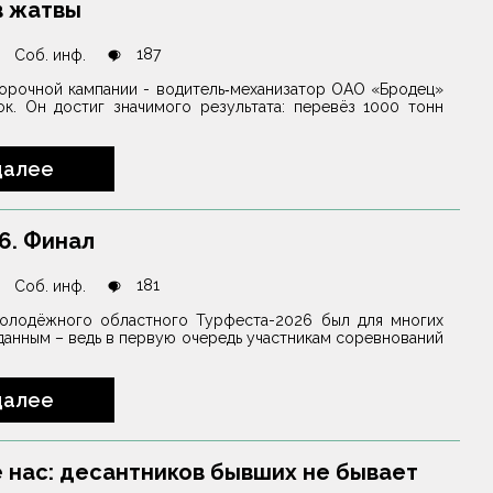
в жатвы
187
Соб. инф.
борочной кампании - водитель‑механизатор ОАО «Бродец»
ок. Он достиг значимого результата: перевёз 1000 тонн
далее
6. Финал
181
Соб. инф.
олодёжного областного Турфеста-2026 был для многих
анным – ведь в первую очередь участникам соревнований
далее
е нас: десантников бывших не бывает