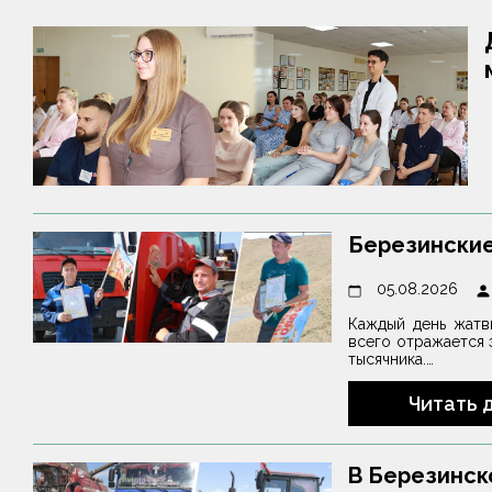
Березинские
05.08.2026
Каждый день жатв
всего отражается 
тысячника.…
Читать 
В Березинск