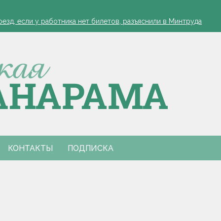
лжиром и предложил ускорить реализацию договоренностей
зд, если у работника нет билетов, разъяснили в Минтруда
а работников АПК
офеля обязательна
 в Столинском районе
лжиром и предложил ускорить реализацию договоренностей
зд, если у работника нет билетов, разъяснили в Минтруда
а работников АПК
офеля обязательна
 в Столинском районе
лжиром и предложил ускорить реализацию договоренностей
КОНТАКТЫ
ПОДПИСКА