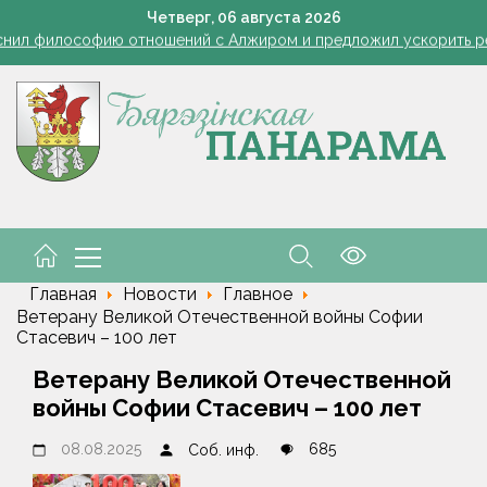
снил философию отношений с Алжиром и предложил ускорить р
Четверг,
06
августа
2026
а рабочем месте. Обязательные правила для работодателей нап
Семинар-совещание по охране труда профсоюза работник
Косить или не косить: когда обрезка ботвы картофеля обяз
Ребенок провалился в канализационный колодец в Столинско
снил философию отношений с Алжиром и предложил ускорить р
а рабочем месте. Обязательные правила для работодателей нап
Главная
Новости
Главное
Ветерану Великой Отечественной войны Софии
Стасевич – 100 лет
Ветерану Великой Отечественной
войны Софии Стасевич – 100 лет
08.08.2025
685
Соб. инф.