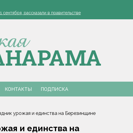
1 сентября, рассказали в правительстве
жиженные углеводородные газы
 в Луну
1 сентября, рассказали в правительстве
жиженные углеводородные газы
 в Луну
КОНТАКТЫ
ПОДПИСКА
здник урожая и единства на Березинщине
жая и единства на