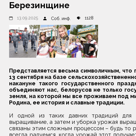
Березинщине
13.09.2025
1128
Соб. инф.
Представляется весьма символичным, что 
13 сентября на базе сельскохозяйствененно
накануне такого государственного празд
объединяют нас, белорусов не только гос
земля, на которой мы все проживаем под ми
Родина, ее история и славные традиции.
И одной из таких давних традиций для н
выращивание, а затем и уборка урожая выращ
связаны этим сложным процессом – будь то р
всегда радуемся, когда урожай этот получае