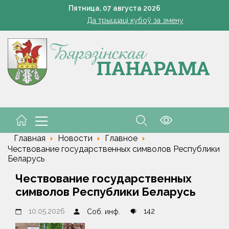
Да трыццаці кубоў за змену
Пятница,
07
августа
2026
Марковские – одно сердце на всех
кашенко поручил вернуть в севооборот все поля Минской облас
Устранение последствий стихии – на контроле губернат
Познай свой край. Как в Беларуси развивают внутренний 
Да трыццаці кубоў за змену
Марковские – одно сердце на всех
Главная
Новости
Главное
Чествование государственных символов Республики
Беларусь
Чествование государственных
символов Республики Беларусь
10.05.2026
142
Соб. инф.