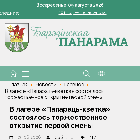
Воскресенье,
09
августа
2026
101 год — целая эпоха!
следние:
«Модный двор». Чудо, которое всегда рядом
Всего 1 грамм на ведро — и пустоцветов как не бывал
В Жорновке проходит турслёт сотрудников ГКСЭ
Есть комбайнеры-тысячники в «Здравушка-Агро»
101 год — целая эпоха!
Главная
Новости
Главное
В лагере «Папараць-кветка» состоялось
торжественное открытие первой смены
В лагере «Папараць-кветка»
состоялось торжественное
открытие первой смены
09.06.2026
417
Соб. инф.