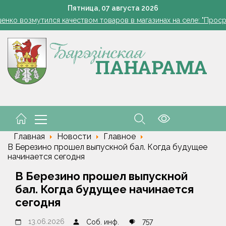
оты, маршруты, ассортимент. Лукашенко обозначил слабые мест
Пятница,
07
августа
2026
енко возмутился качеством товаров в магазинах на селе: "Просро
1 стакан в ведро — тля и плодожорка бегут: Августовская защ
: малый и средний бизнес приглашают к сотрудничеству с круп
Лукашенко: я борюсь не за колхозы или совхозы - я борюсь з
оты, маршруты, ассортимент. Лукашенко обозначил слабые мест
енко возмутился качеством товаров в магазинах на селе: "Просро
Главная
Новости
Главное
В Березино прошел выпускной бал. Когда будущее
начинается сегодня
В Березино прошел выпускной
бал. Когда будущее начинается
сегодня
13.06.2026
757
Соб. инф.