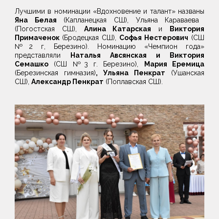
Лучшими в номинации «Вдохновение и талант» названы
Яна Белая
(Капланецкая СШ), Ульяна Караваева
(Погостская СШ),
Алина Катарская
и
Виктория
Примаченок
(Бродецкая СШ),
Софья Нестерович
(СШ
№2 г, Березино). Номинацию «Чемпион года»
представляли
Наталья Авсянская и Виктория
Семашко
(СШ №3 г. Березино),
Мария Еремица
(Березинская гимназия)
, Ульяна Пенкрат
(Ушанская
СШ),
Александр Пенкрат
(Поплавская СШ).