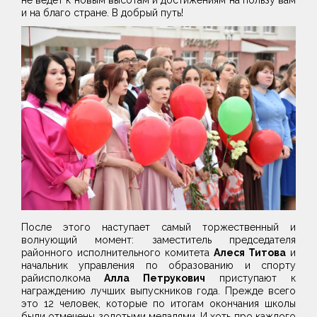
не ведет к новым высотам и достижениям на пользу вам
и на благо стране. В добрый путь!
После этого наступает самый торжественный и
волнующий момент: заместитель председателя
районного исполнительного комитета
Алеся Титова
и
начальник управления по образованию и спорту
райисполкома
Алла Петрукович
приступают к
награждению лучших выпускников года. Прежде всего
это 12 человек, которые по итогам окончания школы
были отмечены золотыми медалями. И хоть про каждого