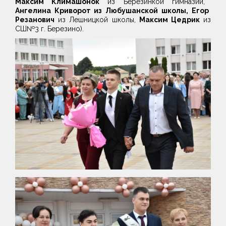
Максим Климашонок
из Березинкой гимназии,
Ангелина Криворот из Любушанской школы,
Егор
Резанович
из Лешницкой школы,
Максим Цедрик
из
СШ№3 г. Березино).