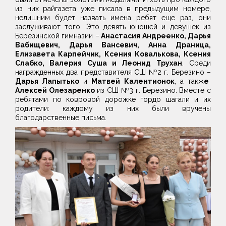
из них райгазета уже писала в предыдущим номере,
нелишним будет назвать имена ребят еще раз, они
заслуживают того. Это девять юношей и девушек из
Березинской гимназии –
Анастасия Андреенко, Дарья
Вабищевич, Дарья Вансевич, Анна Драница,
Елизавета Карпейчик, Ксения Ковалькова, Ксения
Слабко, Валерия Суша и Леонид Трухан
. Среди
награжденных два представителя СШ №2 г. Березино –
Дарья Лапытько
и
Матвей Калентионок
, а такж
е
Алексей Олезаренко
из СШ №3 г. Березино. Вместе с
ребятами по ковровой дорожке гордо шагали и их
родители: каждому из них были вручены
благодарственные письма.