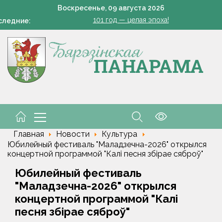
Есть комбайнеры-тысячники в «Здравушка-Агро»
Воскресенье,
09
августа
2026
101 год — целая эпоха!
следние:
«Модный двор». Чудо, которое всегда рядом
Всего 1 грамм на ведро — и пустоцветов как не бывал
В Жорновке проходит турслёт сотрудников ГКСЭ
Есть комбайнеры-тысячники в «Здравушка-Агро»
101 год — целая эпоха!
Главная
Новости
Культура
Юбилейный фестиваль "Маладзечна-2026" открылся
концертной программой "Калi песня збiрае сяброў"
Юбилейный фестиваль
"Маладзечна-2026" открылся
концертной программой "Калi
песня збiрае сяброў"