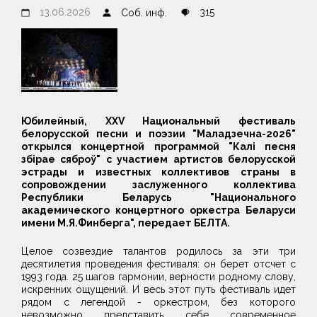
13.06.2026
315
Соб. инф.
Юбилейный, XXV Национальный фестиваль
белорусской песни и поэзии "Маладзечна-2026"
открылся концертной программой "Калi песня
збiрае сяброў" с участием артистов белорусской
эстрады и известных коллективов страны в
сопровождении заслуженного коллектива
Республики Беларусь "Национального
академического концертного оркестра Беларуси
имени М.Я.Финберга", передает БЕЛТА.
Целое созвездие талантов родилось за эти три
десятилетия проведения фестиваля: он берет отсчет с
1993 года. 25 шагов гармонии, верности родному слову,
искренних ощущений. И весь этот путь фестиваль идет
рядом с легендой - оркестром, без которого
невозможно представить себе современное