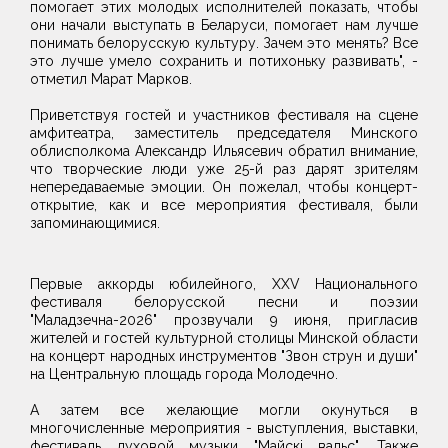
помогает этих молодых исполнителей показать, чтобы
они начали выступать в Беларуси, помогает нам лучше
понимать белорусскую культуру. Зачем это менять? Все
это лучше умело сохранить и потихоньку развивать", -
отметил Марат Марков.
Приветствуя гостей и участников фестиваля на сцене
амфитеатра, заместитель председателя Минского
облисполкома Александр Ильясевич обратил внимание,
что творческие люди уже 25-й раз дарят зрителям
непередаваемые эмоции. Он пожелал, чтобы концерт-
открытие, как и все мероприятия фестиваля, были
запоминающимися.
Первые аккорды юбилейного, XXV Национального
фестиваля белорусской песни и поэзии
"Маладзечна-2026" прозвучали 9 июня, пригласив
жителей и гостей культурной столицы Минской области
на концерт народных инструментов "Звон струн и души"
на Центральную площадь города Молодечно.
А затем все желающие могли окунуться в
многочисленные мероприятия - выступления, выставки,
фестиваль духовой музыки "Майскі вальс". Также