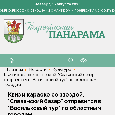
Ребенок провалился в канализационный колодец в Столинско
Четверг,
06
августа
2026
снил философию отношений с Алжиром и предложил ускорить р
командировочные расходы на проезд, если у работника нет биле
Семинар-совещание по охране труда профсоюза работник
Косить или не косить: когда обрезка ботвы картофеля обяз
Ребенок провалился в канализационный колодец в Столинско
снил философию отношений с Алжиром и предложил ускорить р
Главная
Новости
Культура
Квиз и караоке со звездой. "Славянский базар"
отправится в "Васильковый тур" по областным
городам
Квиз и караоке со звездой.
"Славянский базар" отправится в
"Васильковый тур" по областным
городам