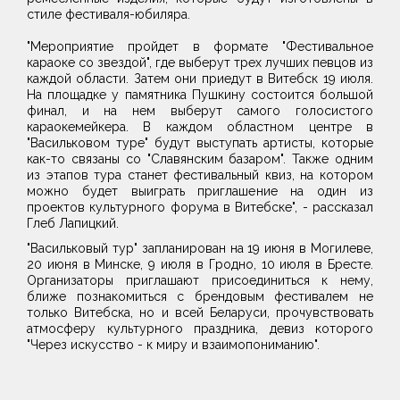
стиле фестиваля-юбиляра.
"Мероприятие пройдет в формате "Фестивальное
караоке со звездой", где выберут трех лучших певцов из
каждой области. Затем они приедут в Витебск 19 июля.
На площадке у памятника Пушкину состоится большой
финал, и на нем выберут самого голосистого
караокемейкера. В каждом областном центре в
"Васильковом туре" будут выступать артисты, которые
как-то связаны со "Славянским базаром". Также одним
из этапов тура станет фестивальный квиз, на котором
можно будет выиграть приглашение на один из
проектов культурного форума в Витебске", - рассказал
Глеб Лапицкий.
"Васильковый тур" запланирован на 19 июня в Могилеве,
20 июня в Минске, 9 июля в Гродно, 10 июля в Бресте.
Организаторы приглашают присоединиться к нему,
ближе познакомиться с брендовым фестивалем не
только Витебска, но и всей Беларуси, прочувствовать
атмосферу культурного праздника, девиз которого
"Через искусство - к миру и взаимопониманию".