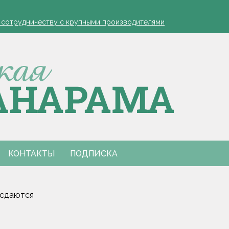
устовская защита яблонь
к сотрудничеству с крупными производителями
- я борюсь за деревню
ко обозначил слабые места в работе автолавок
инах на селе: "Просрочка и тухлятина!"
устовская защита яблонь
к сотрудничеству с крупными производителями
- я борюсь за деревню
ко обозначил слабые места в работе автолавок
инах на селе: "Просрочка и тухлятина!"
КОНТАКТЫ
ПОДПИСКА
 сдаются