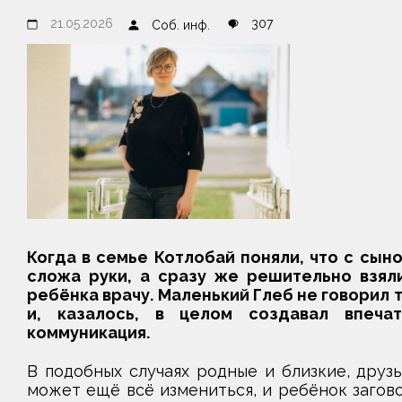
21.05.2026
307
Соб. инф.
Когда в семье Котлобай поняли, что с сыно
сложа руки, а сразу же решительно взял
ребёнка врачу. Маленький Глеб не говорил 
и, казалось, в целом создавал впеча
коммуникация.
В подобных случаях родные и близкие, друз
может ещё всё измениться, и ребёнок заговор