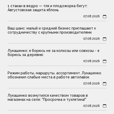
1 стакан в ведро — тля и плодожорка бегут:
Августовская защита яблонь
07.08.2026
Ваш шанс: малый и средний бизнес приглашают к
сотрудничеству с крупными производителями
07.08.2026
Лукашенко: я борюсь не за колхозы или совхозы - я
борюсь за деревню
07.08.2026
Режим работы, маршруты, ассортимент. Лукашенко
обозначил слабые места в работе автолавок
07.08.2026
Лукашенко возмутился качеством товаров в
магазинах на селе: "Просрочка и тухлятина!"
07.08.2026