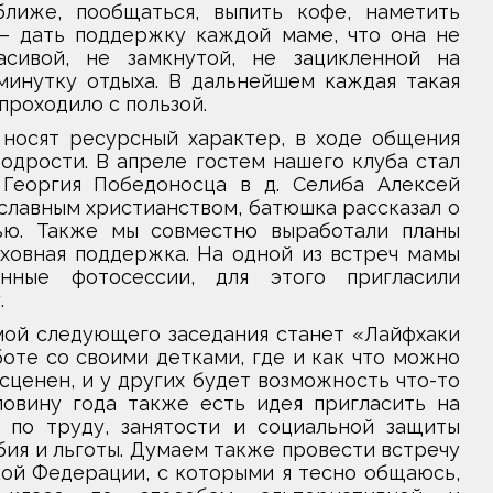
ближе, пообщаться, выпить кофе, наметить
 – дать поддержку каждой маме, что она не
асивой, не замкнутой, не зацикленной на
минутку отдыха. В дальнейшем каждая такая
проходило с пользой.
 носят ресурсный характер, в ходе общения
одрости. В апреле гостем нашего клуба стал
 Георгия Победоносца в д. Селиба Алексей
славным христианством, батюшка рассказал о
ью. Также мы совместно выработали планы
ховная поддержка. На одной из встреч мамы
нные фотосессии, для этого пригласили
.
емой следующего заседания станет «Лайфхаки
оте со своими детками, где и как что можно
ценен, и у других будет возможность что-то
ловину года также есть идея пригласить на
 по труду, занятости и социальной защиты
бия и льготы. Думаем также провести встречу
кой Федерации, с которыми я тесно общаюсь,