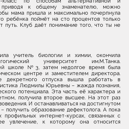
-класс по способам альтернативной и
, приводя к общему знаменателю, можно
чтобы мама пришла и максимально почерпнула
о ребёнка поймёт на сто процентов только
 путь. Клуб даёт понимание того, что ты не
ла учитель биологии и химии, окончила
огический университет им.М.Танка.
ей школе №3, затем недолгое время была
ическом центре и заместителем директора.
е декретного отпуска вышла работать в
ристика Людмилы Юрьевны – жажда познания,
ского потенциала. Эта часть её характера и
етном, получила второе высшее. На этот раз
оведения. И останавливаться на достигнутом
– получить образование дефектолога. А пока
х профильных интернет-курсах, связанных с
ее увлечение, к которому она относится