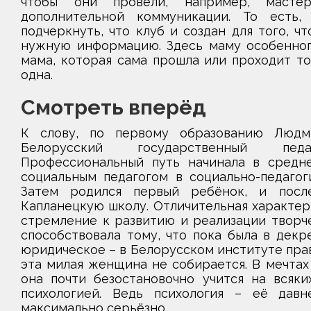
чтобы они провели, например, мастер
дополнительной коммуникации. То есть
подчеркнуть, что клуб и создан для того, 
нужную информацию. Здесь маму особенног
мама, которая сама прошла или проходит тот
одна.
Смотреть вперёд
К слову, по первому образованию Людми
Белорусский государственный педаг
Профессиональный путь начинала в средн
социальным педагогом в социально-педагог
Затем родился первый ребёнок, и посл
Капланецкую школу. Отличительная характе
стремление к развитию и реализации творче
способствовала тому, что пока была в декр
юридическое – в Белорусском институте прав
эта милая женщина не собирается. В мечтах 
она почти безостановочно учится на всяки
психологией. Ведь психология – её давн
максимально серьёзно.