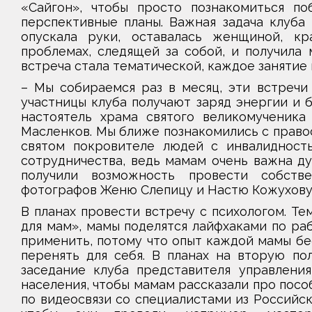
«Сайгон», чтобы просто познакомиться по
перспективные планы. Важная задача клуба
опускала руки, оставалась женщиной, кр
проблемах, следящей за собой, и получила 
встреча стала тематической, каждое занятие 
– Мы собираемся раз в месяц, эти встречи
участницы клуба получают заряд энергии и б
настоятель храма святого великомученика
Масленков. Мы ближе познакомились с право
святом покровителе людей с инвалидност
сотрудничества, ведь мамам очень важна ду
получили возможность провести собстве
фотографов Женю Слепицу и Настю Кожухову
В планах провести встречу с психологом. Т
для мам», мамы поделятся лайфхаками по раб
применить, потому что опыт каждой мамы бес
перенять для себя. В планах на вторую по
заседание клуба представителя управления
населения, чтобы мамам рассказали про посо
по видеосвязи со специалистами из Российс