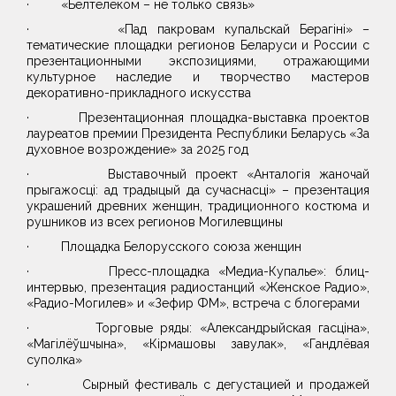
· «Белтелеком – не только связь»
· «Пад пакровам купальскай Берагіні» –
тематические площадки регионов Беларуси и России с
презентационными экспозициями, отражающими
культурное наследие и творчество мастеров
декоративно-прикладного искусства
· Презентационная площадка-выставка проектов
лауреатов премии Президента Республики Беларусь «За
духовное возрождение» за 2025 год
· Выставочный проект «Анталогія жаночай
прыгажосці: ад традыцый да сучаснасці» – презентация
украшений древних женщин, традиционного костюма и
рушников из всех регионов Могилевщины
· Площадка Белорусского союза женщин
· Пресс-площадка «Медиа-Купалье»: блиц-
интервью, презентация радиостанций «Женское Радио»,
«Радио-Могилев» и «Зефир ФМ», встреча с блогерами
· Торговые ряды: «Александрыйская гасціна»,
«Магілёўшчына», «Кірмашовы завулак», «Гандлёвая
суполка»
· Сырный фестиваль с дегустацией и продажей