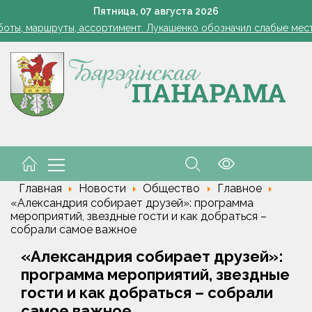
Лукашенко: я борюсь не за колхозы или совхозы - я борюсь з
Пятница,
07
августа
2026
оты, маршруты, ассортимент. Лукашенко обозначил слабые мест
енко возмутился качеством товаров в магазинах на селе: "Просро
1 стакан в ведро — тля и плодожорка бегут: Августовская защ
: малый и средний бизнес приглашают к сотрудничеству с круп
Лукашенко: я борюсь не за колхозы или совхозы - я борюсь з
оты, маршруты, ассортимент. Лукашенко обозначил слабые мест
енко возмутился качеством товаров в магазинах на селе: "Просро
Главная
Новости
Общество
Главное
«Александрия собирает друзей»: программа
мероприятий, звездные гости и как добраться –
собрали самое важное
«Александрия собирает друзей»:
программа мероприятий, звездные
гости и как добраться – собрали
самое важное