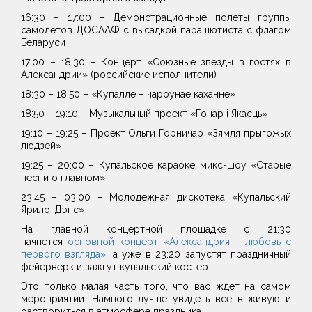
16:30 – 17:00 – Демонстрационные полеты группы
самолетов ДОСААФ с высадкой парашютиста с флагом
Беларуси
17:00 – 18:30 – Концерт «Союзные звезды в гостях в
Александрии» (российские исполнители)
18:30 – 18:50 – «Купалле – чароўнае каханне»
18:50 – 19:10 – Музыкальный проект «Гонар і Якасць»
19:10 – 19:25 – Проект Ольги Горничар «Зямля прыгожых
людзей»
19:25 – 20:00 – Купальское караоке микс-шоу «Старые
песни о главном»
23:45 – 03:00 – Молодежная дискотека «Купальский
Ярило-Дэнс»
На главной концертной площадке с 21:30
начнется
основной концерт «Александрия – любовь с
первого взгляда»
, а уже в 23:20 запустят праздничный
фейерверк и зажгут купальский костер.
Это только малая часть того, что вас ждет на самом
мероприятии. Намного лучше увидеть все в живую и
раствориться в атмосфере праздника.