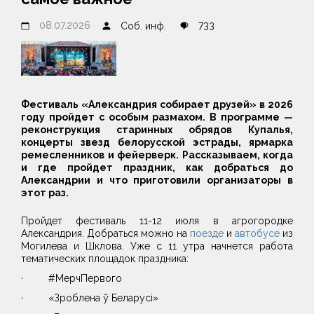
08.07.2026
733
Соб. инф.
Фестиваль «Александрия собирает друзей» в 2026
году пройдет с особым размахом. В программе —
реконструкция старинных обрядов Купалья,
концерты звезд белорусской эстрады, ярмарка
ремесленников и фейерверк. Рассказываем, когда
и где пройдет праздник, как добраться до
Александрии и что приготовили организаторы в
этот раз.
Пройдет фестиваль 11-12 июля в агрогородке
Александрия. Добраться можно на
поезде
и
автобусе
из
Могилева и Шклова. Уже с 11 утра начнется работа
тематических площадок праздника:
· #МерчПервого
· «Зроблена ў Беларусi»