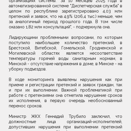
организациях системы. "За 10 месяцев 2025 года в
автоматизированной системе "Диспетчерская служба" в
целом по республике зарегистрировано 4,03 млн
претензий и заявок, что на 4,9% (206,4 тыс.) меньше, чем
за аналогичный период прошлого года. В том числе
оказано 1,82 млн консультаций", - подчеркнула она.
Лидирующими проблемными вопросами, по которым
поступило наибольшее количество претензий, в
Брестской, Витебской, Гомельской, Гродненской и
Могилевской областях является несоответствие
температуры горячей воды санитарным нормам, в
Минской - отсутствие напряжения в доме, в Минске - на
уборку подъездов.
В ходе мониторинга выявлены нарушения как при
приеме и регистрации претензий и заявок граждан, так
и при их выполнении. Важной проблематикой при
работе с претензиями она отметила нарушение сроков
их исполнения, в первую очередь необоснованный
перенос сроков.
Министр ЖКХ Геннадий Трубило заключил, что
должностные лица организаций-исполнителей,
допустивших нарушения при выполнении претензий