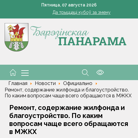
Познай свой край. Как в Беларуси развивают внутренний 
Пятница,
07
августа
2026
Да трыццаці кубоў за змену
Марковские – одно сердце на всех
кашенко поручил вернуть в севооборот все поля Минской облас
Устранение последствий стихии – на контроле губернат
Познай свой край. Как в Беларуси развивают внутренний 
Да трыццаці кубоў за змену
Марковские – одно сердце на всех
Главная
Новости
Официально
Ремонт, содержание жилфонда и благоустройство.
По каким вопросам чаще всего обращаются в МЖКХ
Ремонт, содержание жилфонда и
благоустройство. По каким
вопросам чаще всего обращаются
в МЖКХ