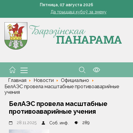
Познай свой край. Как в Беларуси развивают внутренний 
Пятница,
07
августа
2026
Да трыццаці кубоў за змену
Марковские – одно сердце на всех
кашенко поручил вернуть в севооборот все поля Минской облас
Устранение последствий стихии – на контроле губернат
Познай свой край. Как в Беларуси развивают внутренний 
Да трыццаці кубоў за змену
Марковские – одно сердце на всех
Главная
Новости
Официально
БелАЭС провела масштабные противоаварийные
учения
БелАЭС провела масштабные
противоаварийные учения
28.11.2025
289
Соб. инф.