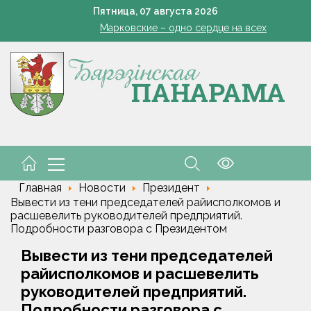
Да трыццаці кубоў за змену
Пятница,
07
августа
2026
Марковские – одно сердце на всех
кашенко поручил вернуть в севооборот все поля Минской облас
Устранение последствий стихии – на контроле губернат
Познай свой край. Как в Беларуси развивают внутренний 
Да трыццаці кубоў за змену
Марковские – одно сердце на всех
Главная
Новости
Президент
Вывести из тени председателей райисполкомов и
расшевелить руководителей предприятий.
Подробности разговора с Президентом
Вывести из тени председателей
райисполкомов и расшевелить
руководителей предприятий.
Подробности разговора с