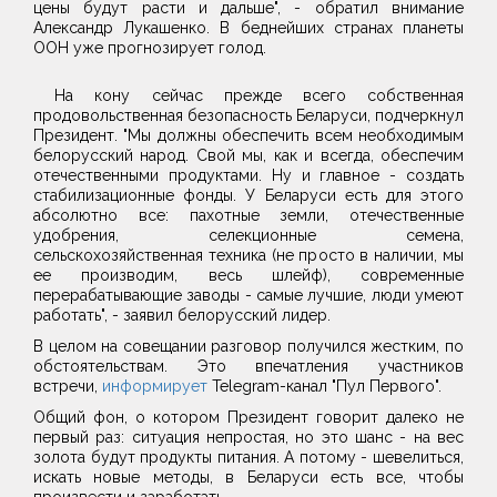
цены будут расти и дальше", - обратил внимание
Александр Лукашенко. В беднейших странах планеты
ООН уже прогнозирует голод.
На кону сейчас прежде всего собственная
продовольственная безопасность Беларуси, подчеркнул
Президент. "Мы должны обеспечить всем необходимым
белорусский народ. Свой мы, как и всегда, обеспечим
отечественными продуктами. Ну и главное - создать
стабилизационные фонды. У Беларуси есть для этого
абсолютно все: пахотные земли, отечественные
удобрения, селекционные семена,
сельскохозяйственная техника (не просто в наличии, мы
ее производим, весь шлейф), современные
перерабатывающие заводы - самые лучшие, люди умеют
работать", - заявил белорусский лидер.
В целом на совещании разговор получился жестким, по
обстоятельствам. Это впечатления участников
встречи,
информирует
Telegram-канал "Пул Первого".
Общий фон, о котором Президент говорит далеко не
первый раз: ситуация непростая, но это шанс - на вес
золота будут продукты питания. А потому - шевелиться,
искать новые методы, в Беларуси есть все, чтобы