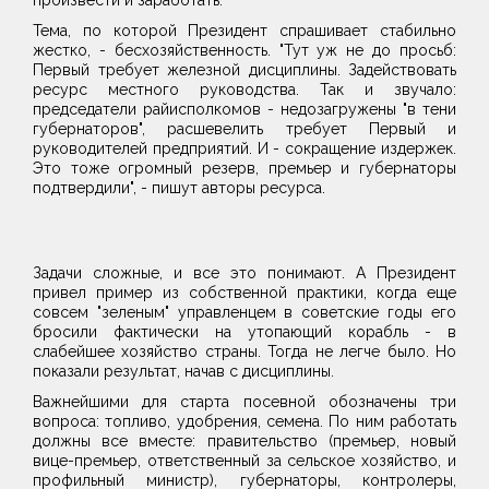
произвести и заработать.
Тема, по которой Президент спрашивает стабильно
жестко, - бесхозяйственность. "Тут уж не до просьб:
Первый требует железной дисциплины. Задействовать
ресурс местного руководства. Так и звучало:
председатели райисполкомов - недозагружены "в тени
губернаторов", расшевелить требует Первый и
руководителей предприятий. И - сокращение издержек.
Это тоже огромный резерв, премьер и губернаторы
подтвердили", - пишут авторы ресурса.
Задачи сложные, и все это понимают. А Президент
привел пример из собственной практики, когда еще
совсем "зеленым" управленцем в советские годы его
бросили фактически на утопающий корабль - в
слабейшее хозяйство страны. Тогда не легче было. Но
показали результат, начав с дисциплины.
Важнейшими для старта посевной обозначены три
вопроса: топливо, удобрения, семена. По ним работать
должны все вместе: правительство (премьер, новый
вице-премьер, ответственный за сельское хозяйство, и
профильный министр), губернаторы, контролеры,