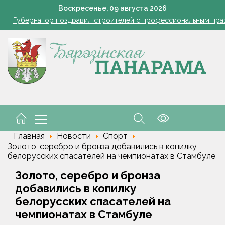
азером, а розацеа обострилась? Врач объяснила, почему усилила
Воскресенье,
09
августа
2026
Губернатор поздравил строителей с профессиональным пра
В Пинском районе бесправник сбил мопед, его водитель в ре
Огород без простоев: превращаем чесночную грядку в фабри
 жара ушла, но лето не спешит прощаться. Рябов рассказал о пог
азером, а розацеа обострилась? Врач объяснила, почему усилила
Губернатор поздравил строителей с профессиональным пра
В Пинском районе бесправник сбил мопед, его водитель в ре
Главная
Новости
Спорт
Золото, серебро и бронза добавились в копилку
белорусских спасателей на чемпионатах в Стамбуле
Золото, серебро и бронза
добавились в копилку
белорусских спасателей на
чемпионатах в Стамбуле