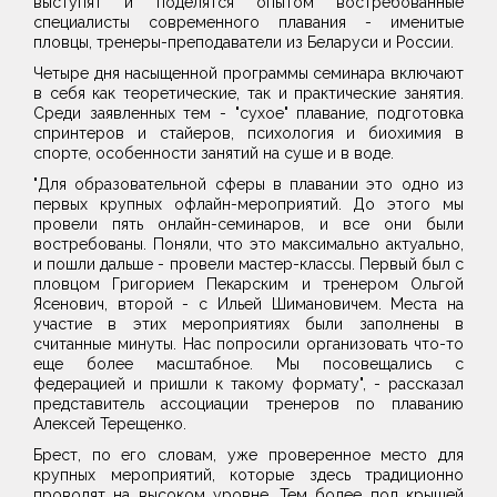
выступят и поделятся опытом востребованные
специалисты современного плавания - именитые
пловцы, тренеры-преподаватели из Беларуси и России.
Четыре дня насыщенной программы семинара включают
в себя как теоретические, так и практические занятия.
Среди заявленных тем - "сухое" плавание, подготовка
спринтеров и стайеров, психология и биохимия в
спорте, особенности занятий на суше и в воде.
"Для образовательной сферы в плавании это одно из
первых крупных офлайн-мероприятий. До этого мы
провели пять онлайн-семинаров, и все они были
востребованы. Поняли, что это максимально актуально,
и пошли дальше - провели мастер-классы. Первый был с
пловцом Григорием Пекарским и тренером Ольгой
Ясенович, второй - с Ильей Шимановичем. Места на
участие в этих мероприятиях были заполнены в
считанные минуты. Нас попросили организовать что-то
еще более масштабное. Мы посовещались с
федерацией и пришли к такому формату", - рассказал
представитель ассоциации тренеров по плаванию
Алексей Терещенко.
Брест, по его словам, уже проверенное место для
крупных мероприятий, которые здесь традиционно
проводят на высоком уровне. Тем более под крышей