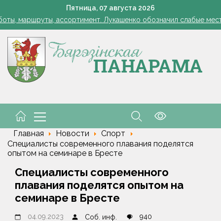
Лукашенко: я борюсь не за колхозы или совхозы - я борюсь з
Пятница,
07
августа
2026
оты, маршруты, ассортимент. Лукашенко обозначил слабые мест
енко возмутился качеством товаров в магазинах на селе: "Просро
1 стакан в ведро — тля и плодожорка бегут: Августовская защ
: малый и средний бизнес приглашают к сотрудничеству с круп
Лукашенко: я борюсь не за колхозы или совхозы - я борюсь з
оты, маршруты, ассортимент. Лукашенко обозначил слабые мест
енко возмутился качеством товаров в магазинах на селе: "Просро
Главная
Новости
Спорт
Специалисты современного плавания поделятся
опытом на семинаре в Бресте
Специалисты современного
плавания поделятся опытом на
семинаре в Бресте
04.09.2023
940
Соб. инф.