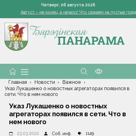
В Могилеве в озере утонул 14-летний мальчик
Четверг,
06
августа
2026
Август – не конец, а начало! Что сажаем на пустые гряд
здравил личный состав и ветеранов транспортных войск с про
 Беларуси обнулены экспортные пошлины на сжиженные углевод
Четырехтонный обломок ракеты SpaceX врезался в Лу
В Могилеве в озере утонул 14-летний мальчик
Август – не конец, а начало! Что сажаем на пустые гряд
здравил личный состав и ветеранов транспортных войск с про
Главная
Новости
Важное
Указ Лукашенко о новостных агрегаторах появился в
сети. Что в нем нового
Указ Лукашенко о новостных
агрегаторах появился в сети. Что в
нем нового
23.03.2022
1149
Соб. инф.