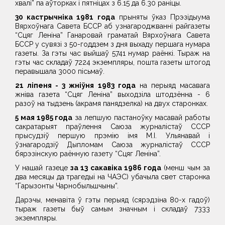
хвалі” па аўторках і пятніцах з 6.15 да 6.30 раніцы.
30 кастрычніка 1981 года
прыняты ўказ Прэзідыума
Вярхоўнага Савета БССР аб узнагароджванні райгазеты
“Сцяг Леніна” Ганаровай граматай Вярхоўнага Савета
БССР у сувязі з 50-годдзем з дня выхаду першага нумара
газеты. За гэты час выйшаў 5741 нумар раёнкі. Тыраж на
гэты час складаў 7224 экземпляры, пошта газеты штогод
перавышала 3000 пісьмаў.
21 ліпеня - 3 жніўня 1983 года
на перыяд масавага
жніва газета “Сцяг Леніна” выходзіла штодзённа - 6
разоў на тыдзень (акрамя панядзелка) на двух старонках.
5 мая 1985 года
за лепшую пастаноўку масавай работы
сакратарыят праўлення Саюза журналістаў СССР
прысудзіў першую прэмію імя М.І. Ульянавай і
ўзнагародзіў Дыпломам Саюза журналістаў СССР
бярэзінскую раённую газету “Сцяг Леніна”.
У нашай газеце
за 13 сакавіка 1986 года
(менш чым за
два месяцы да трагедыі на ЧАЭС) убачыла свет старонка
“Гарызонты Чарнобыльшчыны”.
Дарэчы, менавіта ў гэты перыяд (сярэдзіна 80-х гадоў)
тыраж газеты быў самым значным і складаў 7333
экземпляры.