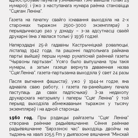
адлюстроўвае паўнаты ўзнімаемых тэм) выйшла толькі 25
нумароў, і ўжо з наступанага нумара раёнка становіцца
“Сцягам Леніна”.
Газета на пачатку свайго існавання выходзіла на 2-х
старонках тыражом 2500-3000 экземпляраў з
перыядычнасцю раз у дэкаду – з-за адсутнасці сваёй
друкарні (яна з’явілася толькі ў 1936 годзе).
Напярэдадні 25-й гадавіны Кастрычніцкай рэвалюцыі,
лістапад 1942 года, па рашэнні падпольнага райкама
партыі выйшаў першы нумар рукапіснай раённай газеты
“Чырвоны партызан”. Усяго было выпушчана тры такія
нумары, а затым газеце вернута даваенная назва
“СцягЛеніна”. газета-партызанка выходзіла ў свет 24 разы
Пасля выгнання фашыстаў, ужо ў 1944-м годзе, яна
аднавіла сваю работу, і газета па-ранейшаму пачала
паступаць да сваіх падпісчыкаў. З-за недахопу
друкарскага матэрыялу і паперы “Сцяг Леніна” ў той
перыяд выходзіла абмежаваным тыражом у тысячу
экземпляраў і на адной старонцы.
1960 год.
Пры рэдакцыі райгазеты “Сцяг Леніна”
створана раённае радыёвяшчанне. Сёння раённае
радыёвяшчанне “Бярэзінскі час” выходзіць двойчы на
тыдзень на хвалі 105,5 Fm у дыяпазоне вяшчання “Мінскай