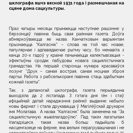
шклографа яшчэ вясной 1931 года і размешчаная на
сцяне дома сацкультуры.
Праз чатыры месяцы прымаецца наступнае рашэнне: у
бярэзінцаў павінна быць свая раённая газета. Доўга
абмяркоўваецца яе назва. Канчатковым варыянтам
прызнаецца “Калгаснік” – слова на той час новае,
папулярнае і адпавядаючае рытму часу, бо менавіта з
канца 20-х гадоў у краіне пачынаецца калектывізацыя -
эфектыўны сродак пабудовы новага сацыялістычнага
грамадства. На першай старонцы нумара красаваўся
лозунг “Друк – самая вострая, самая моцная зброя
партыі. Работа з рабселькорамі павінна стаць здабыткам
кожнай газеты”.
Так, з дапамогай шклографа, газета перыядычна
выходзіла да 2 лістапада. З гэтага дня (ён і стаў
афіцыйнай датай нараджэння раёнкі) выданне набыло
новы фармат і стала друкавацца ў Магілёўскай друкарні
імя Молатава. А назва “Калгаснік” была заменена на “За
сацыялістычную жывёлагадоўлю”. Пад такім лагатыпам
(пагадзіцеся, такая назва больш падыйшла б
насценгазеце на ферме, яна вельмі перагрувашчаная і не