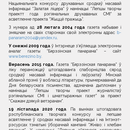
Нацыянальнага конкурсу друкаваных сродкаў масавай
інфармацыі “Залатая ліцера” ў намінацыі “Лепшы творчы
праектт года рэгіянальных друкаваных СМІ” за
асветленне праекта “Жыццё пражыць”.
З нумара ад
28 лютага 2004 года
газета набывае і
змяшчае на сваіх старонках свой электронны адрас
b-
panaram2004@yandex.ru
.
У снежні 2009 года
ў Інтэрнеце з’яўляецца электронны
аналаг газеты “Бярэзінская панарама” – сайт
www.berezino.by
.
Верасень 2015 года.
Газета “Бярэзінская панарама” ў
ліку пераможцаў штогадованга спаборніцтва сярод
сродкаў масавай інфармацыі і лаўрэатаў Мінскай
абланой прэміі ў вобласці літаратуры, прымеркаванай да
Дня беларускага пісьменства, адзначана дыпломам у
намінацыі “Лепшы творчы праект журналістаў
рэгіянальных СМІ і шматтыражных газет” за праект
“Скажам дзякуй ветэранам”.
19 лістапада 2020 года
. Па выніках штогадовага
рэспубліканскага творчага конкурсу на лепшае
асвятленне ў сродках масавай інфармацыі і на Інтэнэт-
рэсурсах тэматыкі ўборачнай кампаніі “Жніво: і хлебам