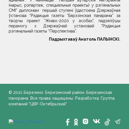
яднаныя”. У намінацыі “Лепшыя аўтарскія матэрыялы
(нарыс, рэпартаж, спецыяльныя праекты) у рэгіянальных
СМІ” дыпломам першай ступені ўдастоена Дзяржаўная
ўстанова “Рэдакцыя газеты “Бярэзінская панарама” за
творчы праект “Жніво-2020 у асобах”, падзяліўшы
перамогу з Дзяржаўнай установай “Рэдакцыя
рэгіянальнай газеты “Перспектива”.
Падрыхтаваў Анатоль ПАЛЫНСКІ.
© 2021 Березино. Березинский район. Березинская
панорама. Все права защищены. Разработка: Группа
компаний "ЦВР-Октябрьский"