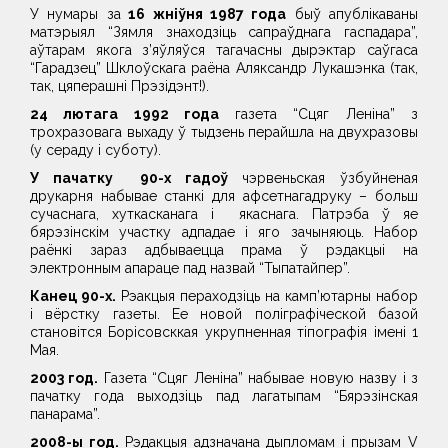
У нумары за
16 жніўня 1987 года
быў апублікаваны
матэрыял “Зямля знаходзіць сапраўднага гаспадара”,
аўтарам якога з’яўляўся тагачасны дырэктар саўгаса
“Гарадзец” Шклоўскага раёна Аляксандр Лукашэнка (так,
так, цяперашні Прэзідэнт!).
24 лютага 1992 года
газета “Сцяг Леніна” з
трохразовага выхаду ў тыдзень перайшла на двухразовы
(у сераду і суботу).
У пачатку 90-х гадоў
чэрвеньская ўзбуйненая
друкарня набывае станкі для афсетнагадруку – больш
сучаснага, хуткасканага і якаснага. Патрэба ў яе
бярэзінскім участку адпадае і яго зачыняюць. Набор
раёнкі зараз адбываецца прама ў рэдакцыі на
электронным апараце пад назвай “Тыпатайпер”.
Канец 90-х.
Рэакцыя пераходзіць на камп’ютарны набор
і вёрстку газеты. Ее новой поліграфіческой базой
становітся Борісовсккая укрупненная тіпографія імені 1
Мая.
2003 год.
Газета “Сцяг Леніна” набывае новую назву і з
пачатку года выходзіць пад лагатыпам “Бярэзінская
панарама”.
2008-ы год.
Рэдакцыя адзначана дыпломам і прызам V