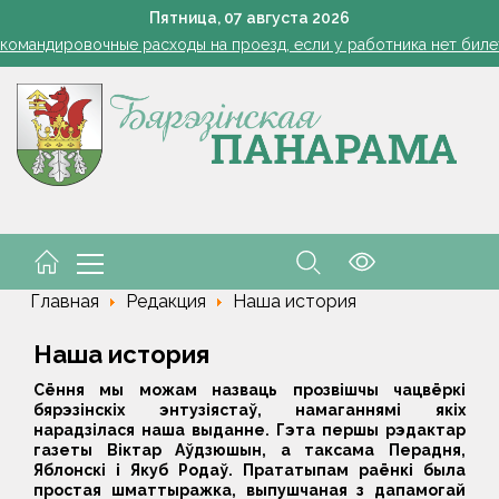
Включаем фары и продолжаем жать
Пятница,
07
августа
2026
командировочные расходы на проезд, если у работника нет биле
Семинар-совещание по охране труда профсоюза работник
Косить или не косить: когда обрезка ботвы картофеля обяз
Ребенок провалился в канализационный колодец в Столинско
Включаем фары и продолжаем жать
командировочные расходы на проезд, если у работника нет биле
Семинар-совещание по охране труда профсоюза работник
Косить или не косить: когда обрезка ботвы картофеля обяз
Ребенок провалился в канализационный колодец в Столинско
Главная
Редакция
Наша история
Наша история
Сёння мы можам назваць прозвішчы чацвёркі
бярэзінскіх энтузіястаў, намаганнямі якіх
нарадзілася наша выданне. Гэта першы рэдактар
газеты Віктар Аўдзюшын, а таксама Перадня,
Яблонскі і Якуб Родаў. Прататыпам раёнкі была
простая шматтыражка, выпушчаная з дапамогай