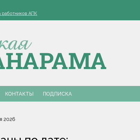
зд, если у работника нет билетов, разъяснили в Минтруда
а работников АПК
офеля обязательна
 в Столинском районе
лжиром и предложил ускорить реализацию договоренностей
зд, если у работника нет билетов, разъяснили в Минтруда
а работников АПК
офеля обязательна
 в Столинском районе
лжиром и предложил ускорить реализацию договоренностей
КОНТАКТЫ
ПОДПИСКА
я 2026
аны по дате: