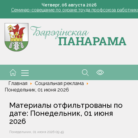
Семинар-совещание по охране труда профсоюза работник
Четверг,
06
августа
2026
Косить или не косить: когда обрезка ботвы картофеля обяз
Ребенок провалился в канализационный колодец в Столинско
снил философию отношений с Алжиром и предложил ускорить р
а рабочем месте. Обязательные правила для работодателей нап
Семинар-совещание по охране труда профсоюза работник
Косить или не косить: когда обрезка ботвы картофеля обяз
Ребенок провалился в канализационный колодец в Столинско
снил философию отношений с Алжиром и предложил ускорить р
а рабочем месте. Обязательные правила для работодателей нап
Главная
Социальная реклама
Понедельник, 01 июня 2026
Материалы отфильтрованы по
дате: Понедельник, 01 июня
2026
Понедельник, 01 июня 2026 09:49