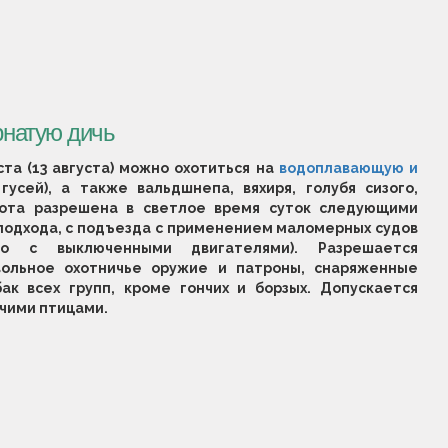
рнатую дичь
ста (13 августа) можно охотиться на
водоплавающую и
усей), а также вальдшнепа, вяхиря, голубя сизого,
хота разрешена в светлое время суток следующими
с подхода, с подъезда с применением маломерных судов
бо с выключенными двигателями). Разрешается
вольное охотничье оружие и патроны, снаряженные
бак всех групп, кроме гончих и борзых. Допускается
вчими птицами.