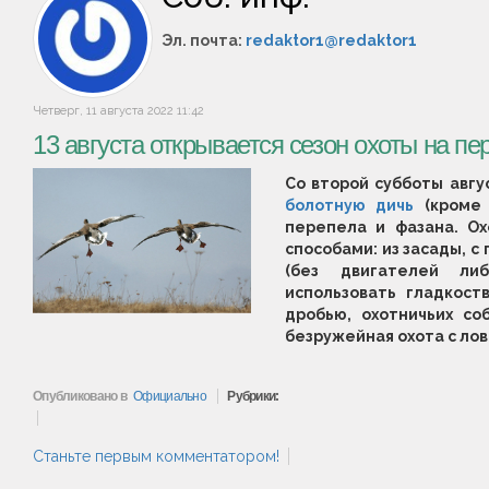
Эл. почта:
redaktor1@redaktor1
Четверг, 11 августа 2022 11:42
13 августа открывается сезон охоты на пе
Со второй субботы авгу
болотную дичь
(кроме г
перепела и фазана. О
способами: из засады, 
(без двигателей ли
использовать гладкост
дробью, охотничьих со
безружейная охота с ло
Опубликовано в
Официально
Рубрики:
Станьте первым комментатором!