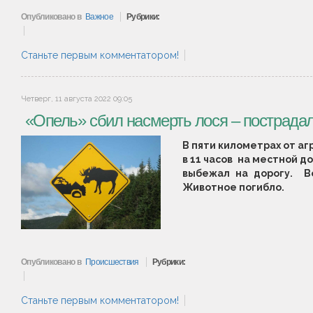
Опубликовано в
Важное
Рубрики:
Станьте первым комментатором!
Четверг, 11 августа 2022 09:05
«Опель» сбил насмерть лося – пострадал
В пяти километрах от аг
в 11 часов на местной д
выбежал на дорогу. Во
Животное погибло.
Опубликовано в
Происшествия
Рубрики:
Станьте первым комментатором!