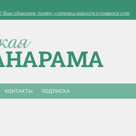
ся. Рябов рассказал о погоде с 10 по 16 августа
? Врач объяснила, почему усилилась краснота и появился отек
нальным праздником
одитель в реанимации
есовершеннолетним
ся. Рябов рассказал о погоде с 10 по 16 августа
? Врач объяснила, почему усилилась краснота и появился отек
нальным праздником
одитель в реанимации
есовершеннолетним
КОНТАКТЫ
ПОДПИСКА