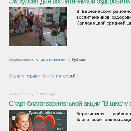
Экскурсия для воспитанников оздоровител
В Березинском районн
воспитанников оздоров
Капланецкой средней ш
Опубликовано в
Актуальные новости
Рубрики:
Станьте первым комментатором!
Четверг, 11 августа 2022 10:30
Старт благотворительной акции "В школу
Березинская район
благотворительной акци