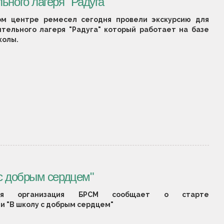
ьного лагеря "Радуга"
ом центре ремесел сегодня провели экскурсию для
ительного лагеря "Радуга" который работает на базе
колы.
 с добрым сердцем"
ная организация БРСМ сообщает о старте
и "В школу с добрым сердцем"