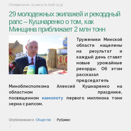
Понедельник, 03 августа 2026 15:32
29 молодежных экипажей и рекордный
рапс – Кушнаренко о том, как
Минщина приближает 2 млн тонн
Труженики Минской
области нацелены
на результат и
каждый день ставят
новые урожайные
рекорды. Об этом
рассказал
председатель
Миноблисполкома Алексей Кушнаренко на
областном празднике,
посвященном
намолоту
первого миллиона тонн
зерна с рапсом.
Опубликовано в
Общество
Рубрики: