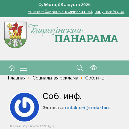
В Жорновке проходит турслёт сотрудников ГКСЭ
Суббота,
08
августа
2026
Есть комбайнеры-тысячники в «Здравушка-Агро»
101 год — целая эпоха!
Белоруска Орел завоевала серебро чемпионата Европы по п
В Белыничском районе погиб мотоциклист после столкновения
В Жорновке проходит турслёт сотрудников ГКСЭ
Есть комбайнеры-тысячники в «Здравушка-Агро»
101 год — целая эпоха!
Белоруска Орел завоевала серебро чемпионата Европы по п
В Белыничском районе погиб мотоциклист после столкновения
Главная
Социальная реклама
Соб. инф.
Соб. инф.
Эл. почта:
redaktor1@redaktor1
Вторник, 04 августа 2026 13:13