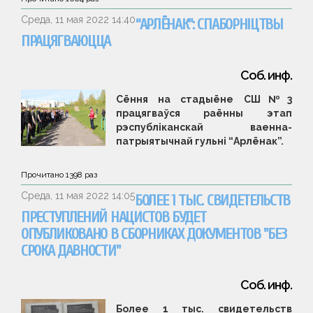
Среда, 11 мая 2022 14:40
“АРЛЁНАК”: СПАБОРНІЦТВЫ
ПРАЦЯГВАЮЦЦА
Соб. инф.
Сёння на стадыёне СШ№3
працягваўся раённы этап
рэспубліканскай ваенна-
патрыятычнай гульні “Арлёнак”.
Прочитано
1398
раз
Среда, 11 мая 2022 14:05
БОЛЕЕ 1 ТЫС. СВИДЕТЕЛЬСТВ
ПРЕСТУПЛЕНИЙ НАЦИСТОВ БУДЕТ
ОПУБЛИКОВАНО В СБОРНИКАХ ДОКУМЕНТОВ "БЕЗ
СРОКА ДАВНОСТИ"
Соб. инф.
Более 1 тыс. свидетельств