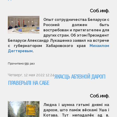
Соб. инф.
Опыт сотрудничества Беларуси с
Россией должен быть
востребован и притягателен для
других стран. Об этом Президент
Беларуси Александр Лукашенко заявил на встрече
с губернатором Хабаровского края
Михаилом
Дегтяревым
.
Прочитано
991
раз
Четверг, 12 мая 2022 12:24
ЯКАСЦЬ АБ'ЯЗНОЙ ДАРОГІ
ПРАВЕРЫЛІ НА САБЕ
Соб. инф.
Людна і шумна гэтымі днямі на
дарозе, што паміж вёскамі Уша і
Котава. Тут непадалёк ад в.