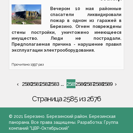
Вечером 10 мая районные
спасатели ликвидировали
пожар в одном из гаражей в
Березино. Огнем повреждены
стены постройки, уничтожено имеющееся
имущество. Люди не пострадали.
Предполагаемая причина - нарушение правил
эксплуатации электрооборудования.
Прочитано
1997
раз
2580
2581
2582
2583
...
2585
2586
2587
2588
2589
Страница 2585 из 2676
© 2021 Березино. Березинский район. Березинская
панорама. Все права защищены. Разработка: Группа
компаний "ЦВР-Октябрьский"