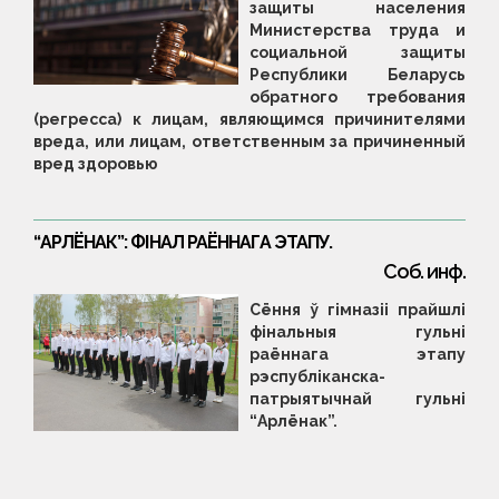
защиты населения
Министерства труда и
социальной защиты
Республики Беларусь
обратного требования
(регресса) к лицам, являющимся причинителями
вреда, или лицам, ответственным за причиненный
вред здоровью
“АРЛЁНАК”: ФІНАЛ РАЁННАГА ЭТАПУ.
Соб. инф.
Сёння ў гімназіі прайшлі
фінальныя гульні
раённага этапу
рэспубліканска-
патрыятычнай гульні
“Арлёнак”.