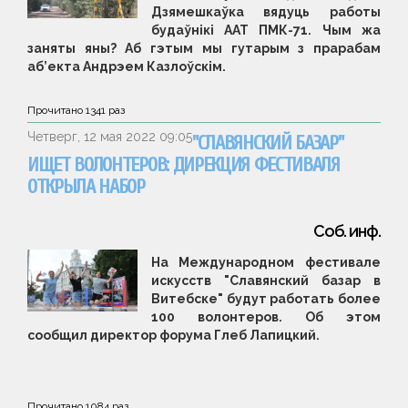
Дзямешкаўка вядуць работы
будаўнікі ААТ ПМК-71. Чым жа
заняты яны? Аб гэтым мы гутарым з прарабам
аб’екта Андрэем Казлоўскім.
Прочитано
1341
раз
Четверг, 12 мая 2022 09:05
"СЛАВЯНСКИЙ БАЗАР"
ИЩЕТ ВОЛОНТЕРОВ: ДИРЕКЦИЯ ФЕСТИВАЛЯ
ОТКРЫЛА НАБОР
Соб. инф.
На Международном фестивале
искусств "Славянский базар в
Витебске" будут работать более
100 волонтеров. Об этом
сообщил директор форума Глеб Лапицкий.
Прочитано
1084
раз