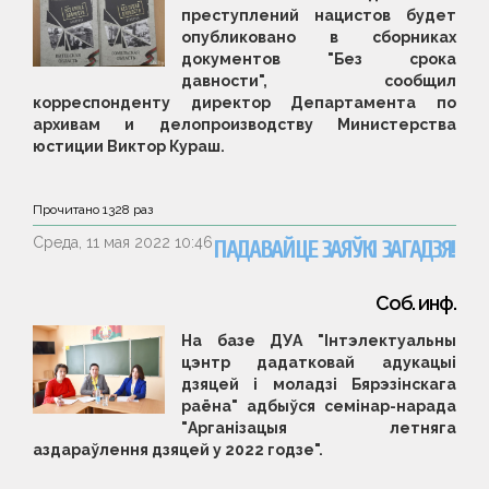
преступлений нацистов будет
опубликовано в сборниках
документов "Без срока
давности", сообщил
корреспонденту директор Департамента по
архивам и делопроизводству Министерства
юстиции Виктор Кураш.
Прочитано
1328
раз
Среда, 11 мая 2022 10:46
ПАДАВАЙЦЕ ЗАЯЎКІ ЗАГАДЗЯ!
Соб. инф.
На базе ДУА "
І
нтэлектуальны
цэнтр дадатковай адукацыі
дзяцей і моладзі Бярэзінскага
раёна" адбыўся семінар-нарада
"
А
рганізацыя летняга
аздараўлення дзяцей у 2022 годзе".