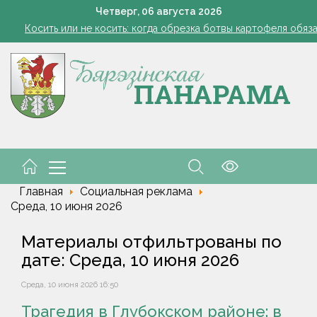
Семинар-совещание по охране труда профсоюза работник
Четверг,
06
августа
2026
Косить или не косить: когда обрезка ботвы картофеля обяз
Ребенок провалился в канализационный колодец в Столинско
снил философию отношений с Алжиром и предложил ускорить р
а рабочем месте. Обязательные правила для работодателей нап
Семинар-совещание по охране труда профсоюза работник
Косить или не косить: когда обрезка ботвы картофеля обяз
Ребенок провалился в канализационный колодец в Столинско
снил философию отношений с Алжиром и предложил ускорить р
а рабочем месте. Обязательные правила для работодателей нап
Главная
Социальная реклама
Среда, 10 июня 2026
Материалы отфильтрованы по
дате: Среда, 10 июня 2026
Среда, 10 июня 2026 16:50
Трагедия в Глубокском районе: в