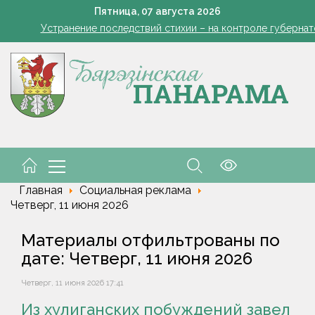
кашенко поручил вернуть в севооборот все поля Минской облас
Пятница,
07
августа
2026
Устранение последствий стихии – на контроле губернат
Познай свой край. Как в Беларуси развивают внутренний 
Да трыццаці кубоў за змену
Марковские – одно сердце на всех
кашенко поручил вернуть в севооборот все поля Минской облас
Устранение последствий стихии – на контроле губернат
Познай свой край. Как в Беларуси развивают внутренний 
Да трыццаці кубоў за змену
Марковские – одно сердце на всех
Главная
Социальная реклама
Четверг, 11 июня 2026
Материалы отфильтрованы по
дате: Четверг, 11 июня 2026
Четверг, 11 июня 2026 17:41
Из хулиганских побуждений завел