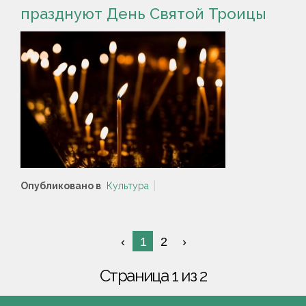
празднуют День Святой Троицы
Опубликовано в
Культура
1
2
Страница 1 из 2