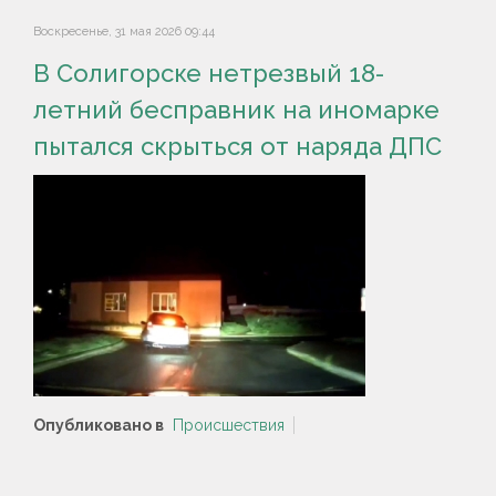
Воскресенье, 31 мая 2026 09:44
В Солигорске нетрезвый 18-
летний бесправник на иномарке
пытался скрыться от наряда ДПС
Опубликовано в
Происшествия