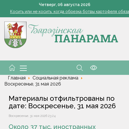
Семинар-совещание по охране труда профсоюза работник
Четверг,
06
августа
2026
Косить или не косить: когда обрезка ботвы картофеля обяз
Ребенок провалился в канализационный колодец в Столинско
снил философию отношений с Алжиром и предложил ускорить р
а рабочем месте. Обязательные правила для работодателей нап
Семинар-совещание по охране труда профсоюза работник
Косить или не косить: когда обрезка ботвы картофеля обяз
Ребенок провалился в канализационный колодец в Столинско
снил философию отношений с Алжиром и предложил ускорить р
а рабочем месте. Обязательные правила для работодателей нап
Главная
Социальная реклама
Воскресенье, 31 мая 2026
Материалы отфильтрованы по
дате: Воскресенье, 31 мая 2026
Воскресенье, 31 мая 2026 23:24
Около 37 тыс. иностранных